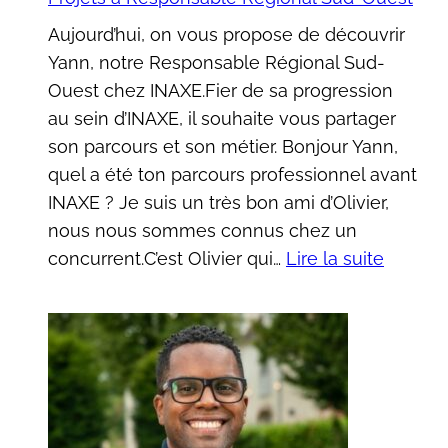
Aujourd’hui, on vous propose de découvrir
Yann, notre Responsable Régional Sud-
Ouest chez INAXE.Fier de sa progression
au sein d’INAXE, il souhaite vous partager
son parcours et son métier. Bonjour Yann,
quel a été ton parcours professionnel avant
INAXE ? Je suis un très bon ami d’Olivier,
nous nous sommes connus chez un
:
concurrent.C’est Olivier qui…
Lire la suite
Fier
de
sa
progres
découv
comme