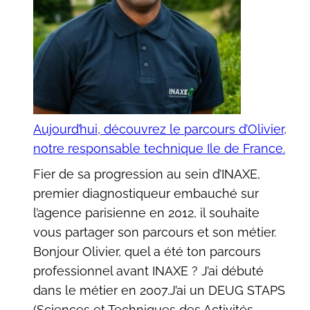
Yann
est
passé
de
Chef
de
Projets
Aujourd’hui, découvrez le parcours d’Olivier,
à
notre responsable technique Ile de France.
Respon
Fier de sa progression au sein d’INAXE,
Régiona
premier diagnostiqueur embauché sur
Sud-
l’agence parisienne en 2012, il souhaite
Ouest
vous partager son parcours et son métier.
Bonjour Olivier, quel a été ton parcours
professionnel avant INAXE ? J’ai débuté
dans le métier en 2007.J’ai un DEUG STAPS
(Sciences et Techniques des Activités