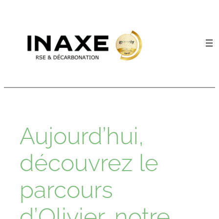
Aller
au
contenu
Aujourd’hui,
découvrez le
parcours
d’Olivier, notre