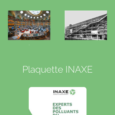
.
Plaquette INAXE