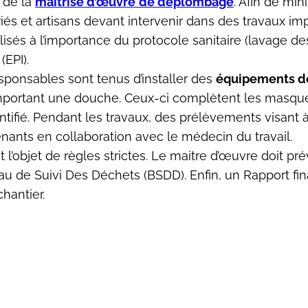
 de la
maîtrise d’œuvre
de déplombage
. Afin de min
ariés et artisans devant intervenir dans des travaux 
bilisés à l’importance du protocole sanitaire (lavag
(EPI).
responsables sont tenus d’installer des
équipements de
ortant une douche. Ceux-ci complètent les masques
tifié. Pendant les travaux, des prélèvements visant 
enants en collaboration avec le médecin du travail.
 l’objet de règles strictes. Le maitre d’œuvre doit pr
u de Suivi Des Déchets (BSDD). Enfin, un Rapport fin
hantier.