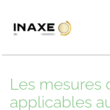
Aller
au
contenu
Les mesures d
applicables a