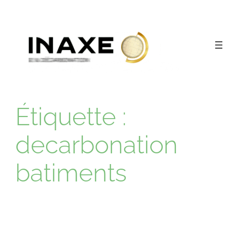
Aller
au
contenu
Étiquette :
decarbonation
batiments