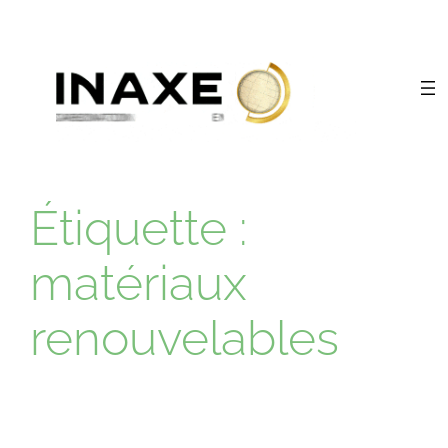
Aller
au
contenu
Étiquette :
matériaux
renouvelables