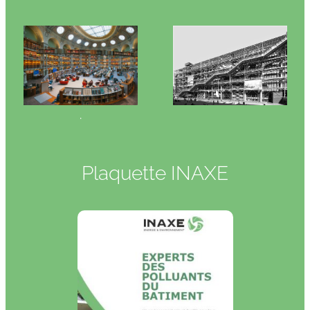
.
Plaquette INAXE