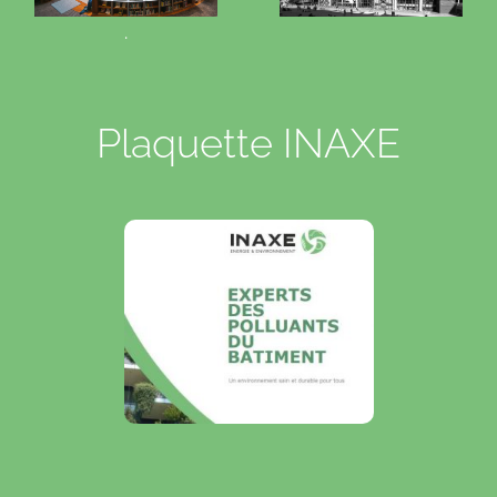
.
Plaquette INAXE