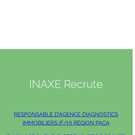
INAXE Recrute
RESPONSABLE D’AGENCE DIAGNOSTICS
IMMOBILIERS (F/H) RÉGION PACA