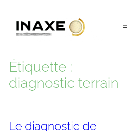
Aller
au
contenu
Étiquette :
diagnostic terrain
Le diagnostic de