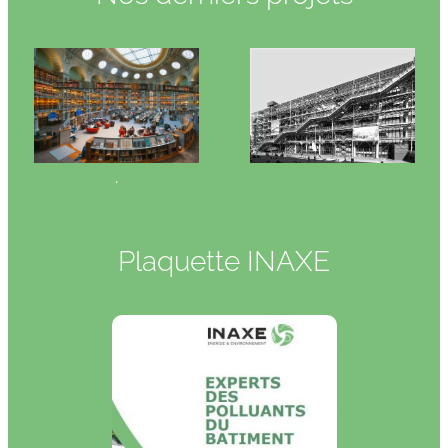
.
Plaquette INAXE