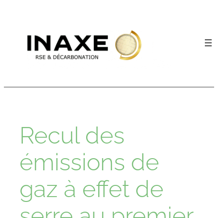
Aller
au
contenu
Recul des
émissions de
gaz à effet de
serre au premier