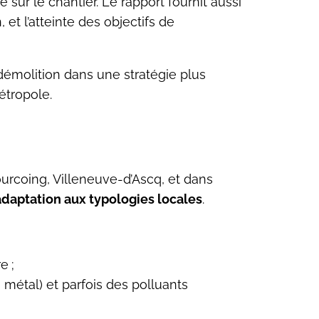
sur le chantier. Le rapport fournit aussi
 et l’atteinte des objectifs de
 démolition dans une stratégie plus
étropole.
urcoing, Villeneuve-d’Ascq, et dans
adaptation aux typologies locales
.
e ;
 métal) et parfois des polluants