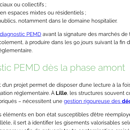
iaux ou collectifs ;
s en espaces mixtes ou résidentiels ;
 publics, notamment dans le domaine hospitalier.
diagnostic PEMD
avant la signature des marchés de 
lement, à produire dans les 90 jours suivant la fin du
églementaire.
ostic PEMD dès la phase amont
d’un projet permet de disposer d’une lecture à la f
gation réglementaire. À
Lille
, les structures souvent
briqués – nécessitent une
gestion rigoureuse des
dé
es éléments en bon état susceptibles d’être réemplo
e, il sert à identifier les gisements valorisables sel