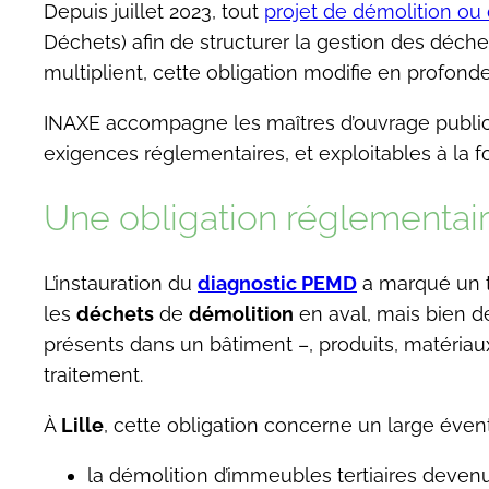
Depuis juillet 2023, tout
projet de démolition ou
Déchets) afin de structurer la gestion des déche
multiplient, cette obligation modifie en profond
INAXE accompagne les maîtres d’ouvrage public
exigences réglementaires, et exploitables à la f
Une obligation réglementair
L’instauration du
diagnostic PEMD
a marqué un to
les
déchets
de
démolition
en aval, mais bien d
présents dans un bâtiment –, produits, matériaux
traitement.
À
Lille
, cette obligation concerne un large éventa
la démolition d’immeubles tertiaires devenu